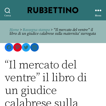
Rubbettino
Cerca
Menu
editore
Home
>
Rassegna stampa
> “Il mercato del ventre” il
libro di un giudice calabrese sulla maternita’ surrogata
Facebook
Pinterest
Twitter
LinkedIn
“Il mercato del
ventre” il libro di
un giudice
calabrese sulla