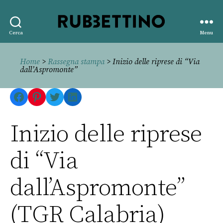
Rubbettino
Cerca
Menu
editore
Home
>
Rassegna stampa
> Inizio delle riprese di “Via
dall’Aspromonte”
Facebook
Pinterest
Twitter
LinkedIn
Inizio delle riprese
di “Via
dall’Aspromonte”
(TGR Calabria)