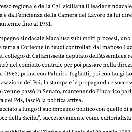
esso regionale della Cgil siciliana il leader sindaca
za e dall’efficienza della Camera del Lavoro da lui dire
antenne fino al 1951.
impegno sindacale Macaluso subì molti processi, uno 
 terre a Corleone in feudi controllati dal mafioso Lu
el collegio di Caltanissetta deputato dell’Assemblea re
trò nel comitato centrale per poi passare nella direzi
ca (1963, prima con Palmiro Togliatti, poi con Luigi L
izzazione del Pci, la stampa e la propaganda e succe
76 venne passò in Senato, mantenendo l’incarico parl
ta del Pds, lasciò la politica attiva.
cciato a lungo il suo impegno politico con quello di g
ce della Sicilia”, successivamente come editorialista 