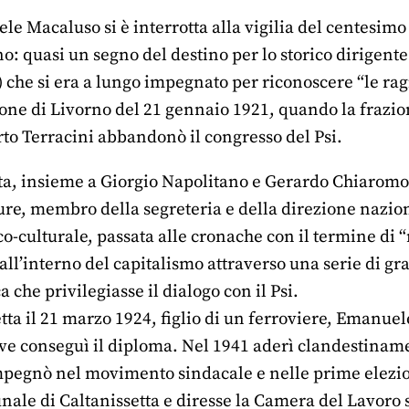
le Macaluso si è interrotta alla vigilia del centesimo
o: quasi un segno del destino per lo storico dirigente
”) che si era a lungo impegnato per riconoscere “le rag
ione di Livorno del 21 gennaio 1921, quando la fraz
o Terracini abbandonò il congresso del Psi.
ta, insieme a Giorgio Napolitano e Gerardo Chiaromon
ature, membro della segreteria e della direzione nazi
ico-culturale, passata alle cronache con il termine di 
l’interno del capitalismo attraverso una serie di gr
 che privilegiasse il dialogo con il Psi.
tta il 21 marzo 1924, figlio di un ferroviere, Emanuel
dove conseguì il diploma. Nel 1941 aderì clandestina
mpegnò nel movimento sindacale e nelle prime elezio
ale di Caltanissetta e diresse la Camera del Lavoro s