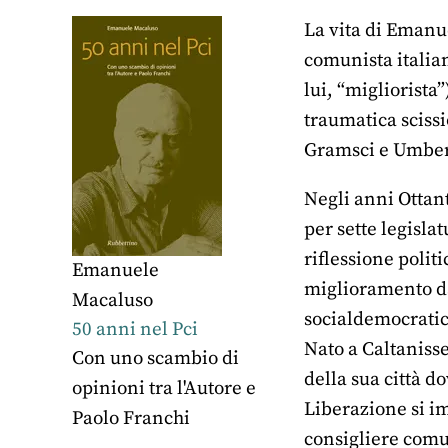
La vita di Emanue
comunista italian
lui, “migliorista
traumatica sciss
Gramsci e Umbert
Negli anni Ottan
per sette legisl
riflessione polit
Emanuele
miglioramento dal
Macaluso
socialdemocratica
50 anni nel Pci
Nato a Caltanisse
Con uno scambio di
della sua città 
opinioni tra l'Autore e
Liberazione si i
Paolo Franchi
consigliere comun