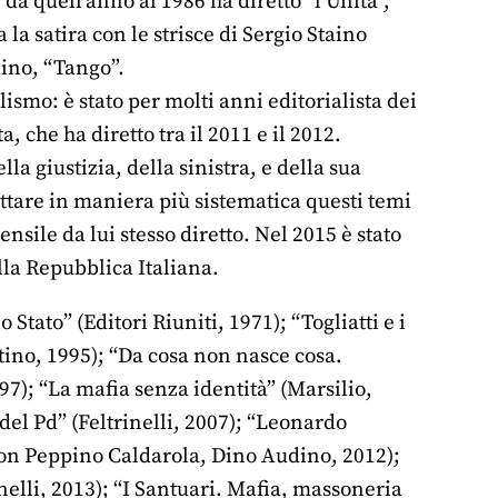
 da quell’anno al 1986 ha diretto “l’Unità”,
la satira con le strisce di Sergio Staino
aino, “Tango”.
ismo: è stato per molti anni editorialista dei
, che ha diretto tra il 2011 e il 2012.
ella giustizia, della sinistra, e della sua
rattare in maniera più sistematica questi temi
nsile da lui stesso diretto. Nel 2015 è stato
lla Repubblica Italiana.
Stato” (Editori Riuniti, 1971); “Togliatti e i
ttino, 1995); “Da cosa non nasce cosa.
97); “La mafia senza identità” (Marsilio,
del Pd” (Feltrinelli, 2007); “Leonardo
 (con Peppino Caldarola, Dino Audino, 2012);
rinelli, 2013); “I Santuari. Mafia, massoneria