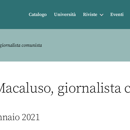
Catalogo
Università
Riviste
Eventi
iornalista comunista
acaluso, giornalista 
nnaio 2021