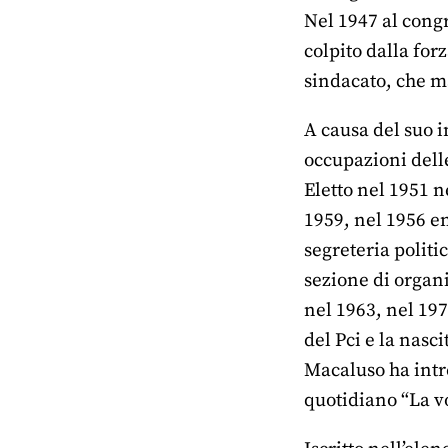
Nel 1947 al congr
colpito dalla for
sindacato, che m
A causa del suo 
occupazioni delle
Eletto nel 1951 n
1959, nel 1956 en
segreteria politi
sezione di organ
nel 1963, nel 19
del Pci e la nasci
Macaluso ha intre
quotidiano “La vo