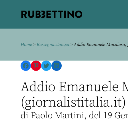
Rubbettino
editore
Home
>
Rassegna stampa
> Addio Emanuele Macaluso, g
Facebook
Pinterest
Twitter
LinkedIn
Addio Emanuele M
(giornalistitalia.it)
di Paolo Martini, del 19 Ge