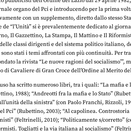
co pubblicisti dell’Ordine del Lazio dal 29 aprile 1982,
nale organo del Pci e introducendo per la prima volta 
ivamente con un supplemento, diretto dallo stesso St
 de “l’Unità” si è prevalentemente dedicato al giornal
no, Il Gazzettino, La Stampa, Il Mattino e Il Riformista
 delle classi dirigenti e del sistema politico italiano, d
 sono stati i temi affrontati con più continuità. Per t
ndato la rivista “Le nuove ragioni del socialismo’”, me
olo di Cavaliere di Gran Croce dell’Ordine al Merito de
 ha scritto numeroso libri, tra i quali: “La mafia e lo 
ttino, 1988); “Andreotti fra la mafia e lo Stato” (Rube
l’unità della sinistra” (con Paolo Franchi, Rizzoli, 19
el Pci” (Rubettino, 2003); “Al capolinea. Controstoria 
nisti” (Feltrinelli, 2010); “Politicamente s/corretto”
rmisti. Togliatti e la via italiana al socialismo” (Felt