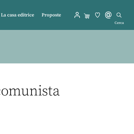
La casa editrice
Proposte
Cerca
comunista