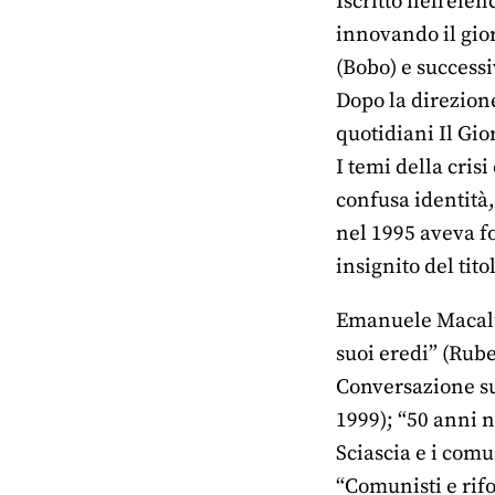
Iscritto nell’elen
innovando il gior
(Bobo) e success
Dopo la direzione
quotidiani Il Gior
I temi della crisi
confusa identità,
nel 1995 aveva fo
insignito del tit
Emanuele Macaluso
suoi eredi” (Rube
Conversazione sul
1999); “50 anni n
Sciascia e i comu
“Comunisti e rifo