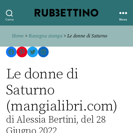
Rubbettino
Cerca
Menu
editore
Home
>
Rassegna stampa
> Le donne di Saturno
Facebook
Pinterest
Twitter
LinkedIn
Le donne di
Saturno
(mangialibri.com)
di Alessia Bertini, del 28
Giugno 2022