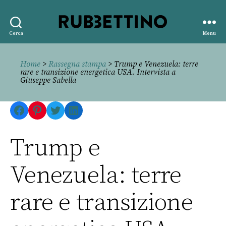
Rubbettino
Cerca
Menu
editore
Home
>
Rassegna stampa
> Trump e Venezuela: terre
rare e transizione energetica USA. Intervista a
Giuseppe Sabella
Facebook
Pinterest
Twitter
LinkedIn
Trump e
Venezuela: terre
rare e transizione