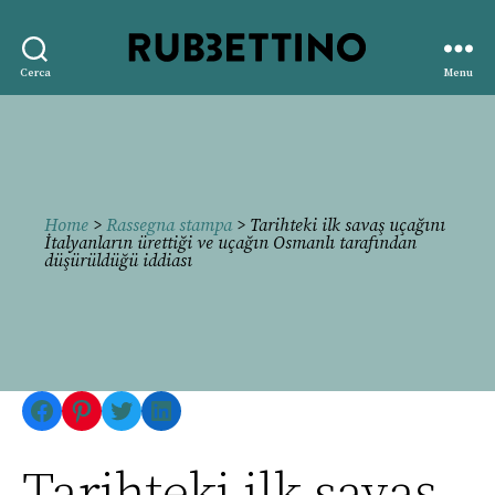
Rubbettino
Cerca
Menu
editore
Home
>
Rassegna stampa
> Tarihteki ilk savaş uçağını
İtalyanların ürettiği ve uçağın Osmanlı tarafından
düşürüldüğü iddiası
Facebook
Pinterest
Twitter
LinkedIn
Tarihteki ilk savaş