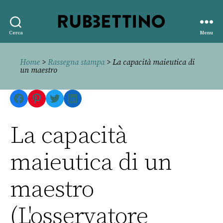
Rubbettino
Cerca
Menu
editore
Home
>
Rassegna stampa
> La capacità maieutica di
un maestro
Facebook
Pinterest
Twitter
LinkedIn
La capacità
maieutica di un
maestro
(L'osservatore