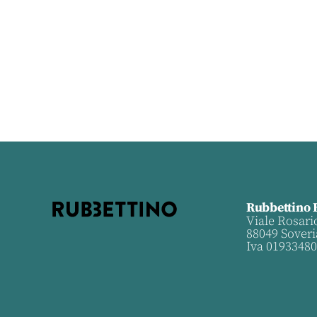
Rubbettino 
Viale Rosari
88049 Soveri
Iva 0193348