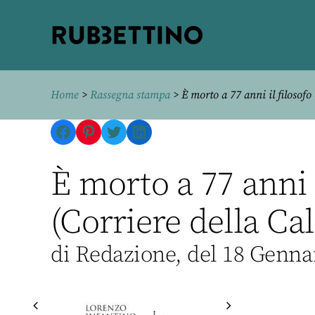
Rubbettino
editore
Home
>
Rassegna stampa
> È morto a 77 anni il filosofo
Facebook
Pinterest
Twitter
LinkedIn
È morto a 77 anni 
(Corriere della Ca
di Redazione, del 18 Genna