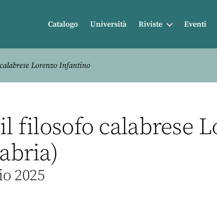
Catalogo
Università
Riviste
Eventi
 calabrese Lorenzo Infantino
il filosofo calabrese 
labria)
io 2025