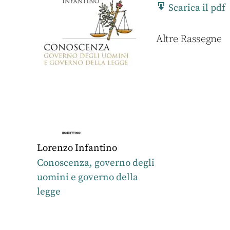
Scarica il pdf
Altre Rassegne
Lorenzo Infantino
Lorenzo Infanti
à
Conoscenza, governo degli
Cercatori di libe
uomini e governo della
legge