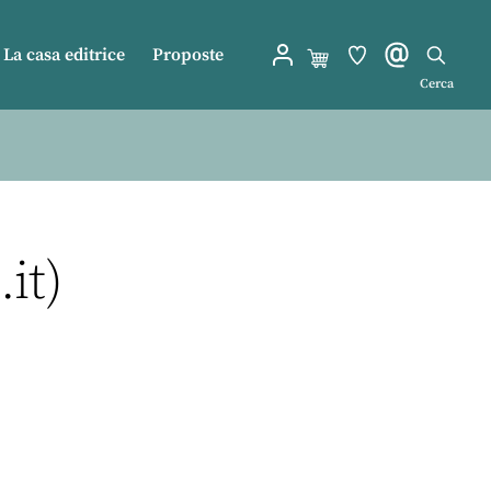
La casa editrice
Proposte
Cerca
it)