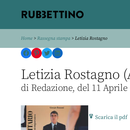
Rubbettino
editore
Home
>
Rassegna stampa
> Letizia Rostagno
Facebook
Pinterest
Twitter
LinkedIn
Letizia Rostagno (
di Redazione, del 11 Aprile
Scarica il pdf