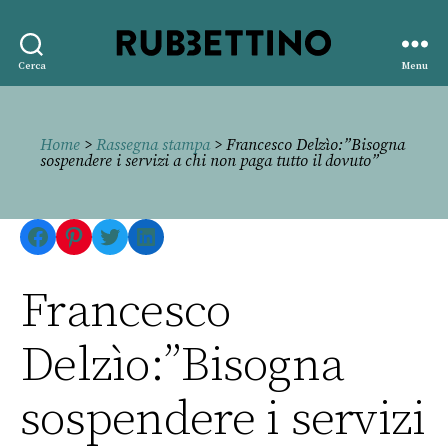
Rubbettino
Cerca
Menu
editore
Home
>
Rassegna stampa
> Francesco Delzìo:”Bisogna
sospendere i servizi a chi non paga tutto il dovuto”
Facebook
Pinterest
Twitter
LinkedIn
Francesco
Delzìo:”Bisogna
sospendere i servizi