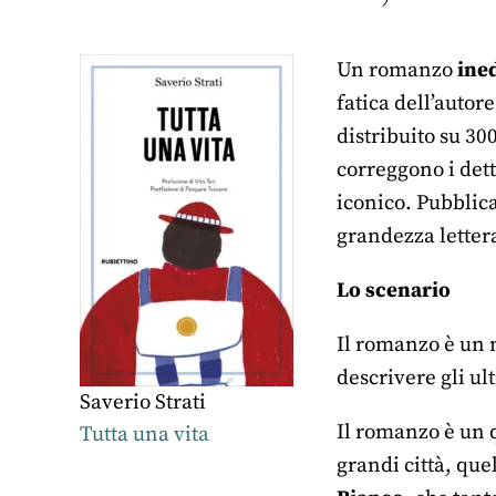
Un romanzo
ine
fatica dell’autor
distribuito su 30
correggono i dett
iconico. Pubblica
grandezza lettera
Lo scenario
Il romanzo è un m
descrivere gli ul
Saverio Strati
Il romanzo è un qu
Tutta una vita
grandi città, que