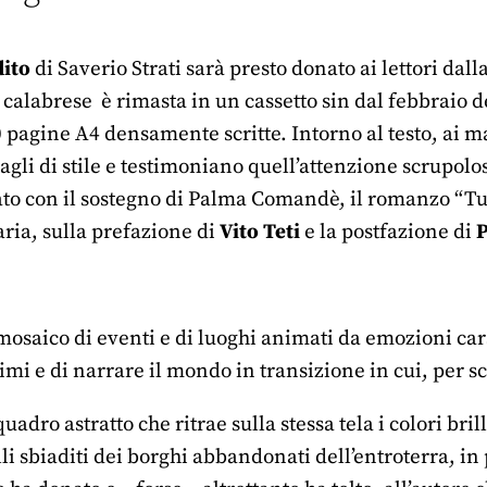
dito
di Saverio Strati sarà presto donato ai lettori dall
e calabrese è rimasta in un cassetto sin dal febbraio d
0 pagine A4 densamente scritte. Intorno al testo, ai m
agli di stile e testimoniano quell’attenzione scrupolo
to con il sostegno di Palma Comandè, il romanzo “Tutt
ria, sulla prefazione di
Vito Teti
e la postfazione di
P
osaico di eventi e di luoghi animati da emozioni carsic
timi e di narrare il mondo in transizione in cui, per sc
adro astratto che ritrae sulla stessa tela i colori bril
lli sbiaditi dei borghi abbandonati dell’entroterra, i