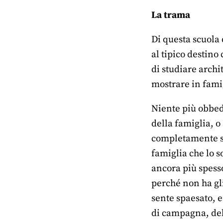
La trama
Di questa scuola 
al tipico destino
di studiare archi
mostrare in famig
Niente più obbedi
della famiglia, o
completamente so
famiglia che lo s
ancora più spess
perché non ha gli
sente spaesato, e
di campagna, dell