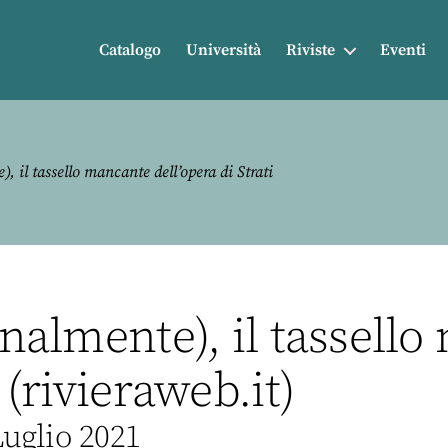
Catalogo
Università
Riviste
Eventi
, il tassello mancante dell’opera di Strati
finalmente), il tassell
 (rivieraweb.it)
Luglio 2021