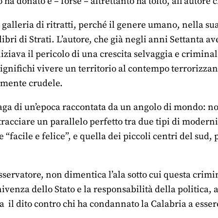
o ha donato e – forse – altrettanto ha tolto, all’autore c
galleria di ritratti, perché il genere umano, nella sua
libri di Strati. L’autore, che già negli anni Settanta a
ziava il pericolo di una crescita selvaggia e criminale
 significhi vivere un territorio al contempo terrorizza
lmente crudele.
aga di un’epoca raccontata da un angolo di mondo: non s
 tracciare un parallelo perfetto tra due tipi di moderni
ce “facile e felice”, e quella dei piccoli centri del su
osservatore, non dimentica l’ala sotto cui questa crimi
venza dello Stato e la responsabilità della politica, a
a il dito contro chi ha condannato la Calabria a esser