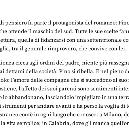
di pensiero fa parte il protagonista del romanzo: Pino
 che attende il maschio del sud. Tutte le sue scelte fan
tettura, quella di fidanzarsi con una settentrionale c
lia, tra il generale rimprovero, che convive con lei.
enza cieca agli ordini del padre, niente più rassegnaz
 ai dettami della società: Pino si ribella. E nel pieno
lo: l’amore delle compagne che si succedono al suo fi
ostiene, l’affetto dei suoi parenti sono sentimenti int
o lo abbandonano, lasciandolo impigliato in una terr
 strumenti per andare avanti e ha perso la voglia di to
straneo com’è in ogni luogo che conosce: a Milano, do
a vita semplice; in Calabria, dove gli manca quell’or