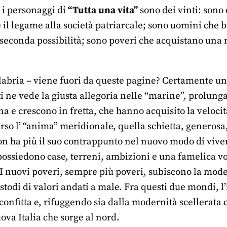
 i personaggi di
“Tutta una vita”
sono dei vinti: sono 
il legame alla società patriarcale; sono uomini che 
econda possibilità; sono poveri che acquistano una ri
labria – viene fuori da queste pagine? Certamente una
i ne vede la giusta allegoria nelle “marine”, prolunga
na e crescono in fretta, che hanno acquisito la veloc
rso l’ “anima” meridionale, quella schietta, generosa
on ha più il suo contrappunto nel nuovo modo di vivere
ossiedono case, terreni, ambizioni e una famelica vogl
. I nuovi poveri, sempre più poveri, subiscono la mod
stodi di valori andati a male. Fra questi due mondi, 
sconfitta e, rifuggendo sia dalla modernità scellerata
va Italia che sorge al nord.