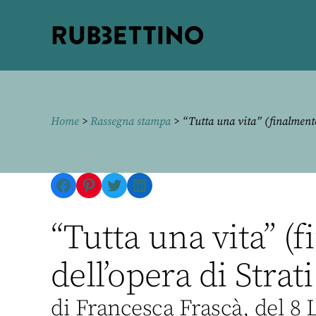
Rubbettino
editore
Home
>
Rassegna stampa
> “Tutta una vita” (finalmente)
Facebook
Pinterest
Twitter
LinkedIn
“Tutta una vita” (
dell’opera di Strati
di Francesca Frascà, del 8 