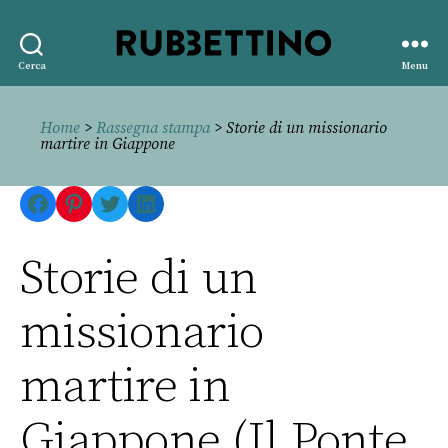
Rubbettino
Cerca
Menu
editore
Home
>
Rassegna stampa
> Storie di un missionario
martire in Giappone
Facebook
Pinterest
Twitter
LinkedIn
Storie di un
missionario
martire in
Giappone (Il Ponte