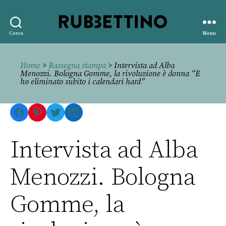
Rubbettino
Cerca
Menu
editore
Home
>
Rassegna stampa
> Intervista ad Alba
Menozzi. Bologna Gomme, la rivoluzione è donna “E
ho eliminato subito i calendari hard”
Facebook
Pinterest
Twitter
LinkedIn
Intervista ad Alba
Menozzi. Bologna
Gomme, la