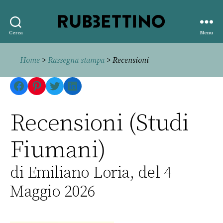
Rubbettino
Cerca
Menu
editore
Home
>
Rassegna stampa
> Recensioni
Facebook
Pinterest
Twitter
LinkedIn
Recensioni (Studi
Fiumani)
di Emiliano Loria, del 4
Maggio 2026