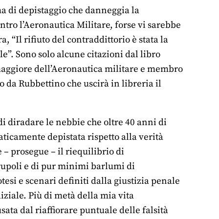
rma di depistaggio che danneggia la
ntro l’Aeronautica Militare, forse vi sarebbe
, “Il rifiuto del contraddittorio è stata la
le”. Sono solo alcune citazioni dal libro
o maggiore dell’Aeronautica militare e membro
o da Rubbettino che uscirà in libreria il
i diradare le nebbie che oltre 40 anni di
aticamente depistata rispetto alla verità
– prosegue – il riequilibrio di
crupoli e di pur minimi barlumi di
esi e scenari definiti dalla giustizia penale
ziale. Più di metà della mia vita
ata dal riaffiorare puntuale delle falsità