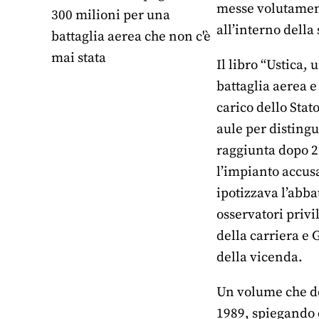
messe volutamente
300 milioni per una
all’interno della 
battaglia aerea che non c'è
mai stata
Il libro “Ustica,
battaglia aerea e
carico dello Stat
aule per distingu
raggiunta dopo 2
l’impianto accusa
ipotizzava l’abba
osservatori privi
della carriera e 
della vicenda.
Un volume che doc
1989, spiegando c