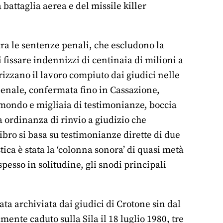
battaglia aerea e del missile killer
 tra le sentenze penali, che escludono la
i fissare indennizzi di centinaia di milioni a
rizzano il lavoro compiuto dai giudici nelle
a penale, confermata fino in Cassazione,
 mondo e migliaia di testimonianze, boccia
a ordinanza di rinvio a giudizio che
libro si basa su testimonianze dirette di due
tica è stata la ‘colonna sonora’ di quasi metà
spesso in solitudine, gli snodi principali
ta archiviata dai giudici di Crotone sin dal
ente caduto sulla Sila il 18 luglio 1980, tre