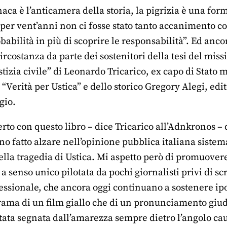
aca è l’anticamera della storia, la pigrizia è una fo
per vent’anni non ci fosse stato tanto accanimento co
abilità in più di scoprire le responsabilità”. Ed ancora
ircostanza da parte dei sostenitori della tesi del missi
stizia civile” di Leonardo Tricarico, ex capo di Stat
 “Verità per Ustica” e dello storico Gregory Alegi, edit
gio.
to con questo libro – dice Tricarico all’Adnkronos – d
o fatto alzare nell’opinione pubblica italiana sistem
lla tragedia di Ustica. Mi aspetto però di promuovere 
 senso unico pilotata da pochi giornalisti privi di s
ssionale, che ancora oggi continuano a sostenere ipot
rama di un film giallo che di un pronunciamento giudi
tata segnata dall’amarezza sempre dietro l’angolo caus