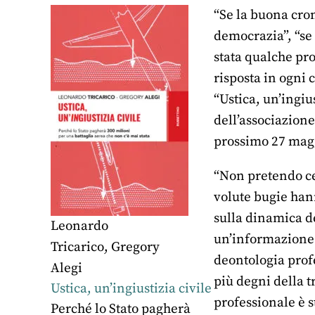
“Se la buona cron
democrazia”, “se 
stata qualche prob
risposta in ogni c
“Ustica, un’ingiu
dell’associazione
prossimo 27 mag
“Non pretendo cer
volute bugie hann
sulla dinamica de
Leonardo
un’informazione a
Tricarico
,
Gregory
deontologia profe
Alegi
più degni della t
Ustica, un’ingiustizia civile
professionale è s
Perché lo Stato pagherà