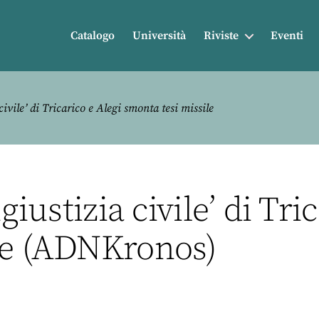
Catalogo
Università
Riviste
Eventi
civile’ di Tricarico e Alegi smonta tesi missile
giustizia civile’ di Tri
le (ADNKronos)