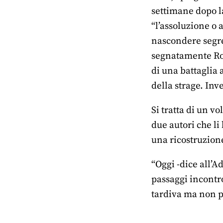
settimane dopo la
“l’assoluzione o 
nascondere segret
segnatamente Rosa
di una battaglia 
della strage. Inv
Si tratta di un v
due autori che li
una ricostruzion
“Oggi -dice all’A
passaggi incontr
tardiva ma non p