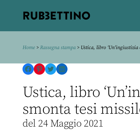
Rubbettino
editore
Home
>
Rassegna stampa
> Ustica, libro ‘Un’ingiustizia 
Facebook
Pinterest
Twitter
LinkedIn
Ustica, libro ‘Un’in
smonta tesi missi
del 24 Maggio 2021