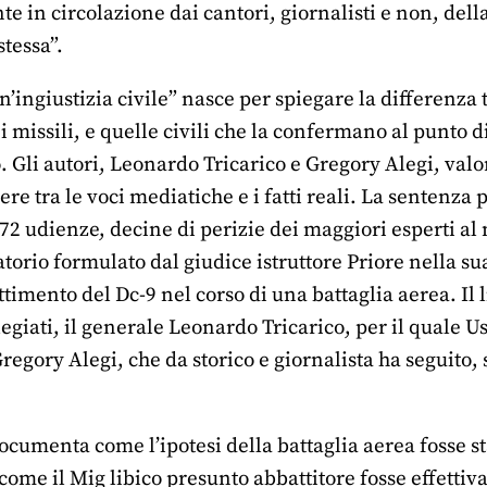
 in circolazione dai cantori, giornalisti e non, della 
stessa”.
 un’ingiustizia civile” nasce per spiegare la differenza
 i missili, e quelle civili che la confermano al punto d
o. Gli autori, Leonardo Tricarico e Gregory Alegi, valo
ere tra le voci mediatiche e i fatti reali. La sentenz
72 udienze, decine di perizie dei maggiori esperti al
torio formulato dal giudice istruttore Priore nella su
ttimento del Dc-9 nel corso di una battaglia aerea. Il 
legiati, il generale Leonardo Tricarico, per il quale Us
Gregory Alegi, che da storico e giornalista ha seguito, 
umenta come l’ipotesi della battaglia aerea fosse sta
ome il Mig libico presunto abbattitore fosse effettivam