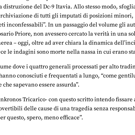
 distruzione del Dc-9 Itavia. Allo stesso modo, sfogl
archiviazione di tutti gli imputati di posizioni minor
i inconfessabili”. In un passaggio del volume gli auto
rio Priore, non avessero cercato la verità in una sol
aerea – oggi, oltre ad aver chiara la dinamica dell’i
ece le indagini sono morte nella nassa in cui erano st
olume dove i quattro generali processati per alto tradi
 hanno conosciuti e frequentati a lungo, “come genti
e che sapevano essere assurda”.
dnkronos Tricarico- con questo scritto intendo fissare
overtibili delle cause di una tragedia senza respon
er questo, spero, meno efficace”.