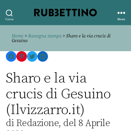
Rubbettino
Cerca
Menu
editore
Home
>
Rassegna stampa
> Sharo e la via crucis di
Gesuino
Facebook
Pinterest
Twitter
LinkedIn
Sharo e la via
crucis di Gesuino
(Ilvizzarro.it)
di Redazione, del 8 Aprile