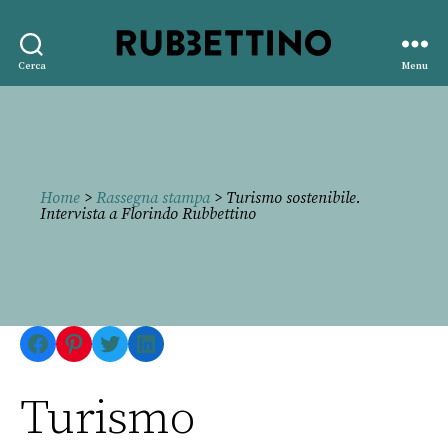
Rubbettino
Cerca
Menu
editore
Home
>
Rassegna stampa
> Turismo sostenibile.
Intervista a Florindo Rubbettino
Facebook
Pinterest
Twitter
LinkedIn
Turismo