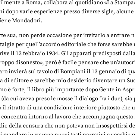
bilmente a Roma, collabora al quotidiano «La Stampa» 
 dopo varie esperienze presso diverse sigle, alcune d
ier e Mondadori.
e sua, non perde occasione per invitarlo a entrare ne
algie per quell’accordo editoriale che forse sarebbe 
crive il 13 febbraio 1934. Gli apparati predisposti dall
roppo disonesto», però è facile pensare che un’autocrit
aro invierà sul tavolo di Bompiani il 13 gennaio di q
a di editore e sarebbe mio desiderio diventare un Suo
mo è forte, il libro più importante dopo Gente in As
(da cui aveva preso le mosse il dialogo fra i due), sia
 il ritratto di una condizione interiore piuttosto che
 si concentra intorno al lavoro che accompagna questo
idie della censura che non poteva non insospettirsi del
 di mandare in stampa nuovi testi narrativi o vecchi