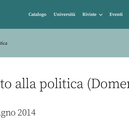
Catalogo
Università
Riviste
Eventi
tica
to alla politica (Domen
ugno 2014