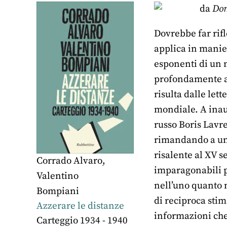
da
Dom
Dovrebbe far rifl
applica in maniera
esponenti di un 
profondamente ape
risulta dalle let
mondiale. A inaug
russo Boris Lavr
rimandando a un f
risalente al XV s
Corrado Alvaro
,
imparagonabili p
Valentino
nell’uno quanto ne
Bompiani
di reciproca stima
Azzerare le distanze
informazioni che 
Carteggio 1934 - 1940