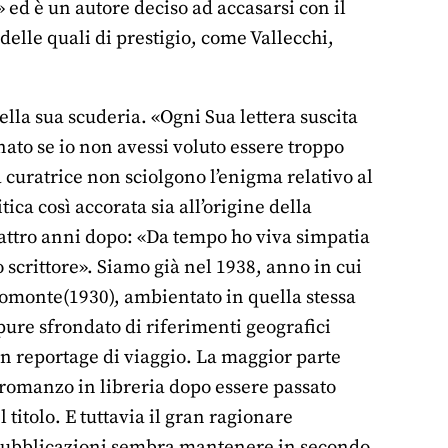
ed è un autore deciso ad accasarsi con il
elle quali di prestigio, come Vallecchi,
lla sua scuderia. «Ogni Sua lettera suscita
nato se io non avessi voluto essere troppo
a curatrice non sciolgono l’enigma relativo al
ica così accorata sia all’origine della
uattro anni dopo: «Da tempo ho viva simpatia
 scrittore». Siamo già nel 1938, anno in cui
promonte(1930), ambientato in quella stessa
 pure sfrondato di riferimenti geografici
 un reportage di viaggio. La maggior parte
 romanzo in libreria dopo essere passato
 titolo. E tuttavia il gran ragionare
e pubblicazioni sembra mantenere in secondo