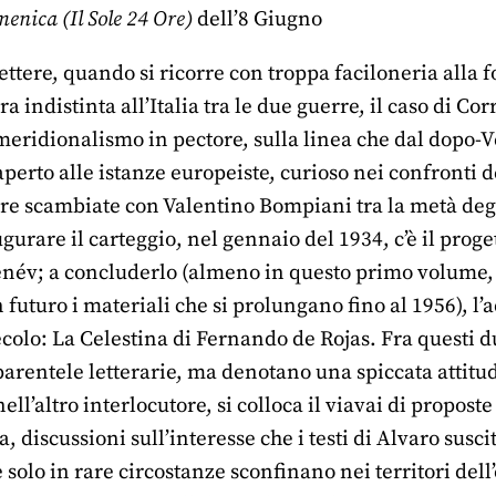
enica (Il Sole 24 Ore)
dell’8 Giugno
ettere, quando si ricorre con troppa faciloneria alla 
 indistinta all’Italia tra le due guerre, il caso di Cor
meridionalismo in pectore, sulla linea che dal dopo-
rto alle istanze europeiste, curioso nei confronti d
tere scambiate con Valentino Bompiani tra la metà degl
urare il carteggio, nel gennaio del 1934, c’è il proge
enév; a concluderlo (almeno in questo primo volume,
uturo i materiali che si prolungano fino al 1956), l’
ecolo: La Celestina di Fernando de Rojas. Fra questi 
arentele letterarie, ma denotano una spiccata attit
ll’altro interlocutore, si colloca il viavai di proposte
, discussioni sull’interesse che i testi di Alvaro susci
solo in rare circostanze sconfinano nei territori del