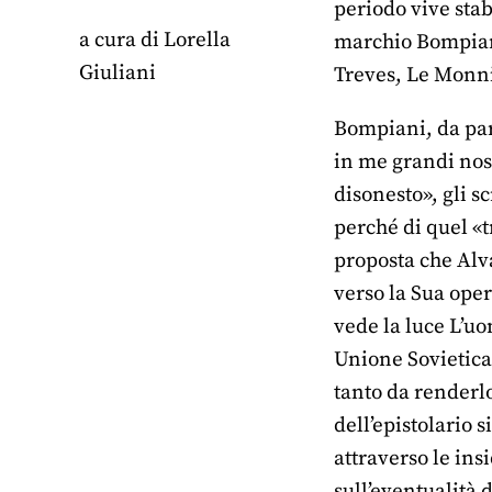
periodo vive sta
a cura di
Lorella
marchio Bompiani
Giuliani
Treves, Le Monn
Bompiani, da part
in me grandi nost
disonesto», gli s
perché di quel «t
proposta che Alv
verso la Sua oper
vede la luce L’uo
Unione Sovietica 
tanto da renderlo
dell’epistolario
attraverso le ins
sull’eventualità