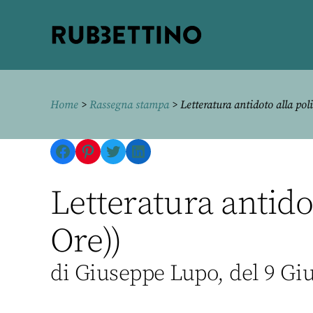
Rubbettino
editore
Home
>
Rassegna stampa
> Letteratura antidoto alla poli
Facebook
Pinterest
Twitter
LinkedIn
Letteratura antido
Ore))
di Giuseppe Lupo, del 9 Gi