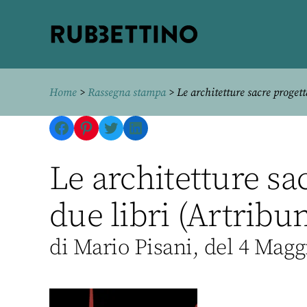
Rubbettino
editore
Home
>
Rassegna stampa
> Le architetture sacre progett
Facebook
Pinterest
Twitter
LinkedIn
Le architetture sa
due libri (Artribu
di Mario Pisani, del 4 Magg