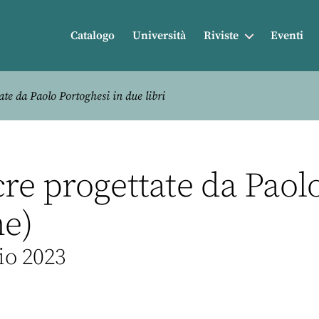
Catalogo
Università
Riviste
Eventi
ate da Paolo Portoghesi in due libri
cre progettate da Paol
ne)
io 2023