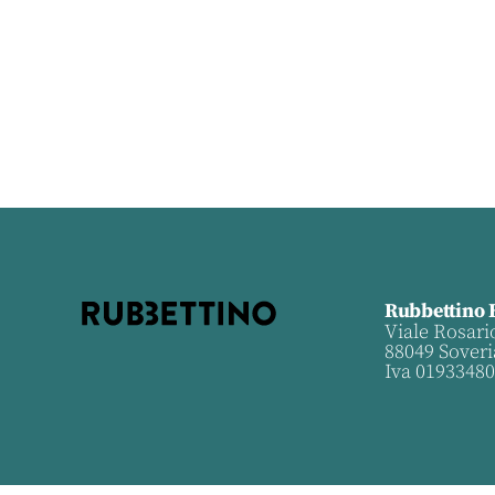
Rubbettino 
Viale Rosari
88049 Soveri
Iva 0193348