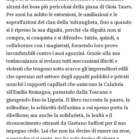
alcuni dei boss più pericolosi della piana di Gioia Tauro.
Per anni ha subito le estorsioni, le umiliazioni e le
sopraffazioni dei clan della ‘ndrangheta, fino a quando
si è ripreso la sua dignità, perché «la dignità non si
compra, si conquista e si difende». Inizia, quindi, a
collaborare con i magistrati, fornendo loro prove
inconfutabili contro i suoi aguzzini. Grazie alla sua
testimonianza si svelano tutti meccanismi illeciti e
violenti che tengono sotto scacco gli imprenditori edili
che operano nel settore degli appalti pubblici e privati
nonché i rapporti capillari che uniscono la Calabria
all’Emilia Romagna, passando dalla Toscana e
giungendo fino in Liguria. Il libro racconta la paura, la
solitudine, la schiavitù dell’anima a cui spesso porta la
ribellione; ma anche la solidarietà, la lealtà e il
riconoscimento ottenuti da Gaetano Saffioti per il suo
impegno civile. Lui che non ha deciso di essere un eroe,
e neanche ci si sente, ma ha solo deciso di vivere e