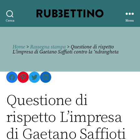
Rubbettino
Cerca
Menu
editore
Home
>
Rassegna stampa
> Questione di rispetto
L’impresa di Gaetano Saffioti contro la ‘ndrangheta
Facebook
Pinterest
Twitter
LinkedIn
Questione di
rispetto L’impresa
di Gaetano Saffioti