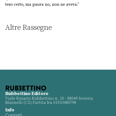
teso certo, ma paura no, non ne aveva.”
Altre Rassegne
Rubbettino Editore
Viale Rosario Rubbettino n. 10 - 88049 Soveria
Mannelli (CZ) Partita Iva 01933480798
Info
Contatti