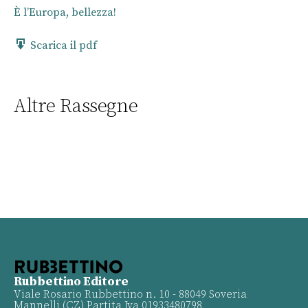
È l’Europa, bellezza!
Scarica il pdf
Altre Rassegne
Rubbettino Editore
Viale Rosario Rubbettino n. 10 - 88049 Soveria
Mannelli (CZ) Partita Iva 01933480798