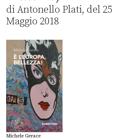
di Antonello Plati, del 25
Maggio 2018
Michele Gerace