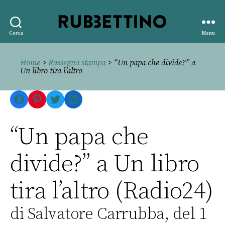
Rubbettino
Cerca
Menu
editore
Home
>
Rassegna stampa
> “Un papa che divide?” a
Un libro tira l’altro
Facebook
Pinterest
Twitter
LinkedIn
“Un papa che
divide?” a Un libro
tira l’altro (Radio24)
di Salvatore Carrubba, del 1