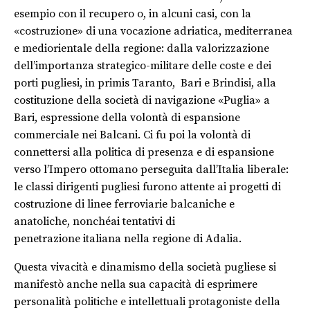
esempio
con il recupero o, in alcuni casi, con la
«costruzione» di una vocazione adriatica, mediterranea
e mediorientale della regione
: dalla
valorizzazione
dell’importanza strategico-militare delle coste e dei
porti
pugliesi,
in primis
Taranto,
Bari
e
Brindisi
, alla
costituzione
della società di navigazione «Puglia»
a
Bari
,
espressione della volontà
di espansione
commerciale nei Balcani.
Ci fu poi la volontà di
connettersi alla politica di presenza e di espansione
verso l’Impero ottomano perseguita dall’Italia liberale:
l
e classi dirigenti pugliesi furono attente ai progetti di
costruzione di linee ferroviarie
balcaniche e
anatoliche
,
nonché
ai tentativi di
penetrazione
italiana
nella regione di Adalia.
Questa vivacità e dinamismo della società pugliese si
manifestò anche nella sua capacità di esprimere
personalità politi
che e intellettuali protagoniste
della