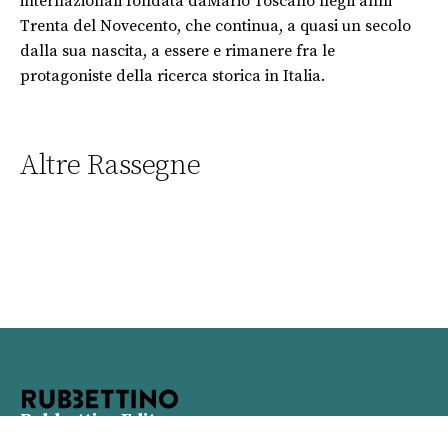
internazionali
fondata da
Mario Toscano
negli anni
Trenta del Novecento
, che continua, a quasi un secolo
dalla sua
nascita
, a essere e rimanere fra le
protagoniste della ricerca storica in Italia.
Altre Rassegne
Rubbettino Editore
Viale Rosario Rubbettino n. 10 - 88049 Soveria