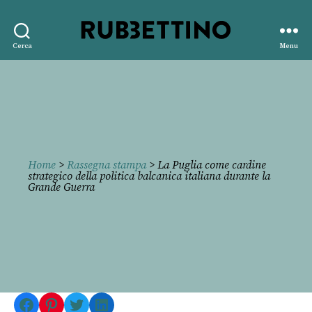
Rubbettino
Cerca
Menu
editore
Home
>
Rassegna stampa
> La Puglia come cardine
strategico della politica balcanica italiana durante la
Grande Guerra
Facebook
Pinterest
Twitter
LinkedIn