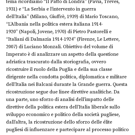
tema
ricordiamo “
Il Patto di Londra”
(Pavia, Treves,
1931)
e “
La Serbia e l’intervento
in guerra
dell’Italia”
(Milano, Giuffrè, 1939)
di Mario Toscano,
“
L’Albania nella politica estera italiana 1914-
1920”
(Napoli, Jovene, 1970)
di Pietro Pastorelli
e
“
Italiani di Dalmazia 1914-1924”
(Firenze, Le Lettere,
2007) di Luciano Monzali. Obiettivo del volume di
Imperato è di analizzare un aspetto della questione
adriatica trascurato dalla storiografia, ovvero
ricostruire il ruolo della Puglia e della sua classe
dirigente nella condotta politica, diplomatica e
militare
dell’Italia nei Balcani durante la Grande guerra.
Questa
ricostruzione segue due linee direttive analitiche. Da
una parte, uno sforzo di analisi dell’impatto delle
direttive della politica estera dell’Italia liberale sullo
sviluppo economico e politico della società pugliese,
dall’altra, la ricostruzione dello sforzo delle élite
pugliesi di influenzare e partecipare al processo politico