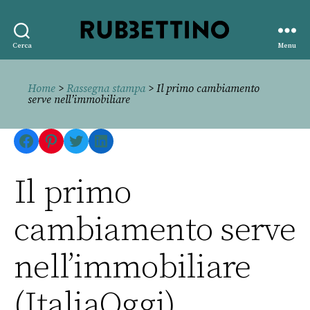
Rubbettino
Cerca
Menu
editore
Home
>
Rassegna stampa
> Il primo cambiamento
serve nell’immobiliare
Facebook
Pinterest
Twitter
LinkedIn
Il primo
cambiamento serve
nell’immobiliare
(ItaliaOggi)