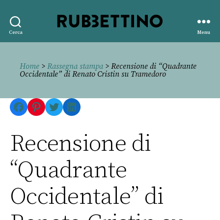
Rubbettino
Cerca
Menu
editore
Home
>
Rassegna stampa
> Recensione di “Quadrante
Occidentale” di Renato Cristin su Tramedoro
Facebook
Pinterest
Twitter
LinkedIn
Recensione di
“Quadrante
Occidentale” di