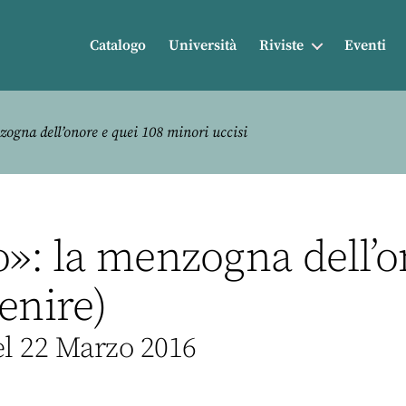
Catalogo
Università
Riviste
Eventi
zogna dell’onore e quei 108 minori uccisi
o»: la menzogna dell’o
enire)
el 22 Marzo 2016