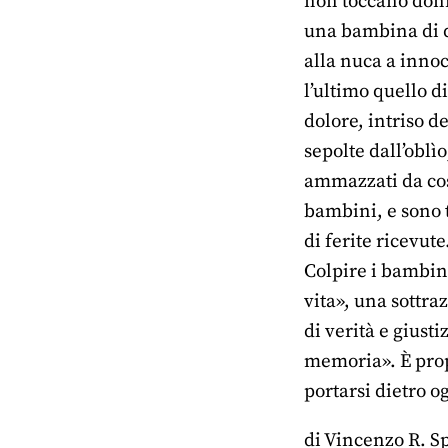
non toccano donn
una bambina di du
alla nuca a inno
l’ultimo quello d
dolore, intriso 
sepolte dall’oblì
ammazzati da cosa
bambini, e sono 
di ferite ricevute
Colpire i bambini
vita», una sottra
di verità e giust
memoria». È propr
portarsi dietro o
di Vincenzo R. S