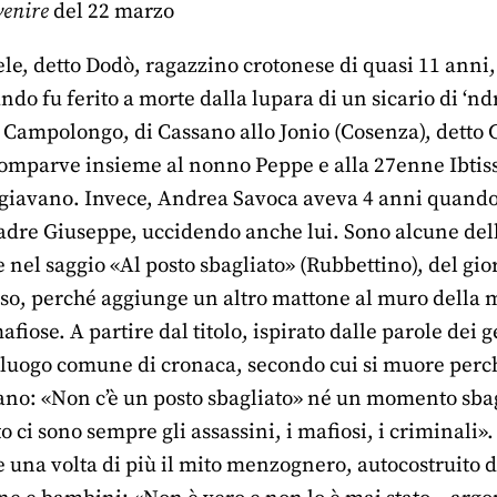
enire
del 22 marzo
, detto Dodò, ragazzino crotonese di quasi 11 anni, g
do fu ferito a morte dalla lupara di un sicario di ‘n
 Campolongo, di Cassano allo Jonio (Cosenza), detto C
omparve insieme al nonno Peppe e alla 27enne Ibtissam
ggiavano. Invece, Andrea Savoca aveva 4 anni quando,
adre Giuseppe, uccidendo anche lui. Sono alcune dell
 nel saggio «Al posto sbagliato» (Rubbettino), del gi
so, perché aggiunge un altro mattone al muro della me
fiose. A partire dal titolo, ispirato dalle parole dei
 luogo comune di cronaca, secondo cui si muore perché
rvano: «Non c’è un posto sbagliato» né un momento sba
o ci sono sempre gli assassini, i mafiosi, i criminali».
e una volta di più il mito menzognero, autocostruito d