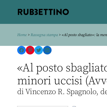
Rubbettino
editore
Home
>
Rassegna stampa
> «Al posto sbagliato»: la men
Facebook
Pinterest
Twitter
LinkedIn
«Al posto sbagliat
minori uccisi (Avv
di Vincenzo R. Spagnolo, d