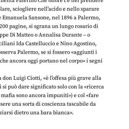
omenta Palermo Che onore c’è nel prendere
re, sciogliere nell’acido e nello sparare
nne Emanuela Sansone, nel 1896 a Palermo,
 200 pagine, si sgrana un lungo rosario di
eppe Di Matteo o Annalisa Durante – o
iciliani Ida Castelluccio e Nino Agostino,
sserva Palermo, se si fossero «aggiunti i
che ancora oggi portano nel corpo» i segni
on Luigi Ciotti, «è l’offesa più grave alla
 si può dare significato solo con la «ricerca
di mafia sono ancora impuniti») e col «fare
ssere una sorta di coscienza tascabile da
ziarsi dietro una bara bianca».