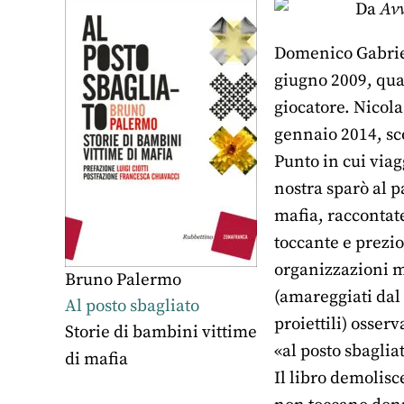
Da
Avv
Domenico Gabriele
giugno 2009, quan
giocatore. Nicola
gennaio 2014, sc
Punto in cui via
nostra sparò al p
mafia, raccontate
toccante e prezio
organizzazioni ma
Bruno Palermo
(amareggiati dal
Al posto sbagliato
proiettili) osse
Storie di bambini vittime
«al posto sbagliat
di mafia
Il libro demolisc