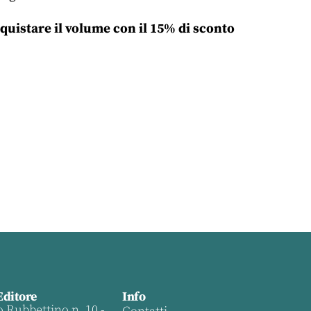
quistare il volume con il 15% di sconto
Editore
Info
o Rubbettino n. 10 -