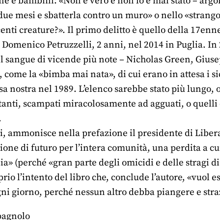
e e bambini: «Non è vero e non lo è mai stato – arg
e mesi e sbatterla contro un muro» o nello «strangola
centi creature?». Il primo delitto è quello della 17e
i Domenico Petruzzelli, 2 anni, nel 2014 in Puglia. In
del sangue di vicende più note – Nicholas Green, Gius
o, come la «bimba mai nata», di cui erano in attesa i s
 nostra nel 1989. L’elenco sarebbe stato più lungo, o
tanti, scampati miracolosamente ad agguati, o quelli 
.
, ammonisce nella prefazione il presidente di Libera d
zione di futuro per l’intera comunità, una perdita a cui
izia» (perché «gran parte degli omicidi e delle stragi 
io l’intento del libro che, conclude l’autore, «vuol e
gni giorno, perché nessun altro debba piangere e stra
pagnolo