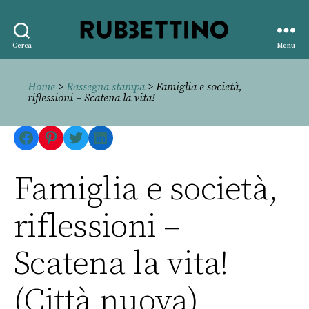
Rubbettino
Cerca
Menu
editore
Home
>
Rassegna stampa
> Famiglia e società,
riflessioni – Scatena la vita!
Facebook
Pinterest
Twitter
LinkedIn
Famiglia e società,
riflessioni –
Scatena la vita!
(Città nuova)