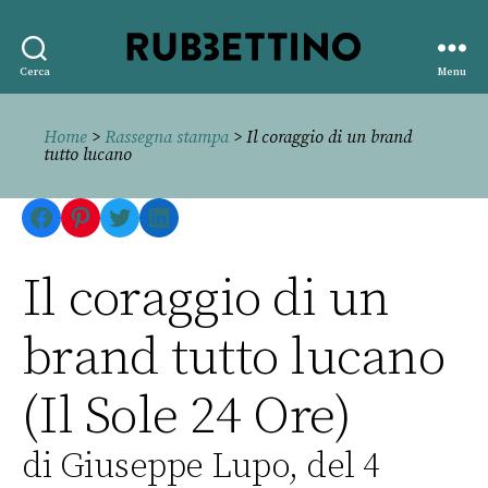
Rubbettino
Cerca
Menu
editore
Home
>
Rassegna stampa
> Il coraggio di un brand
tutto lucano
Facebook
Pinterest
Twitter
LinkedIn
Il coraggio di un
brand tutto lucano
(Il Sole 24 Ore)
di Giuseppe Lupo, del 4