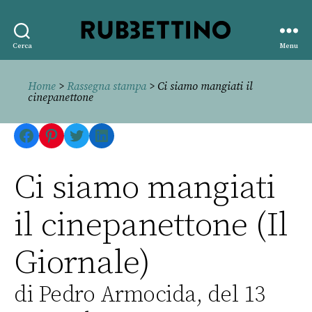
Rubbettino
Cerca
Menu
editore
Home
>
Rassegna stampa
> Ci siamo mangiati il
cinepanettone
Facebook
Pinterest
Twitter
LinkedIn
Ci siamo mangiati
il cinepanettone (Il
Giornale)
di Pedro Armocida, del 13