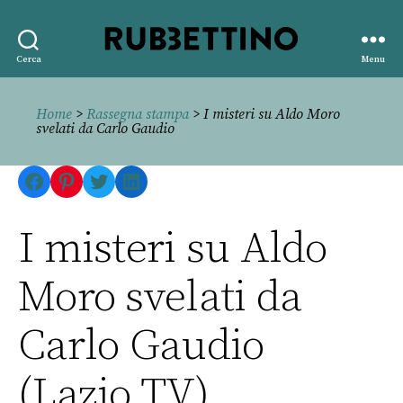
Rubbettino
Cerca
Menu
editore
Home
>
Rassegna stampa
> I misteri su Aldo Moro
svelati da Carlo Gaudio
Facebook
Pinterest
Twitter
LinkedIn
I misteri su Aldo
Moro svelati da
Carlo Gaudio
(Lazio TV)