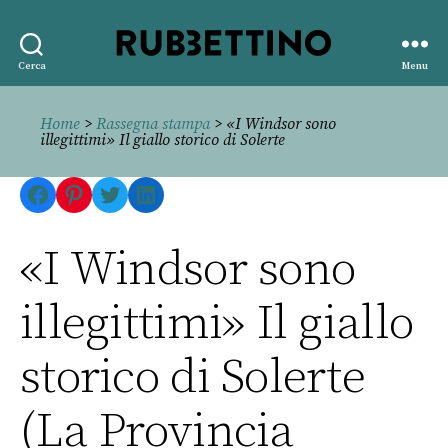
Rubbettino
Cerca
Menu
editore
Home
>
Rassegna stampa
> «I Windsor sono
illegittimi» Il giallo storico di Solerte
Facebook
Pinterest
Twitter
LinkedIn
«I Windsor sono
illegittimi» Il giallo
storico di Solerte
(La Provincia