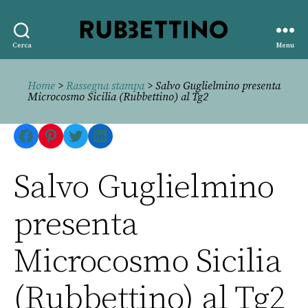
Rubbettino
Cerca
Menu
editore
Home
>
Rassegna stampa
> Salvo Guglielmino presenta
Microcosmo Sicilia (Rubbettino) al Tg2
Facebook
Pinterest
Twitter
LinkedIn
Salvo Guglielmino
presenta
Microcosmo Sicilia
(Rubbettino) al Tg2