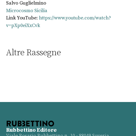
Salvo Guglielmino
Microcosmo Sicilia
Link YouTube:
https://www.youtube.com/watch?
v=pXp0eiXxCvk
Altre Rassegne
Rubbettino Editore
Viale Rosario Rubbettino n. 10 - 88049 Soveria