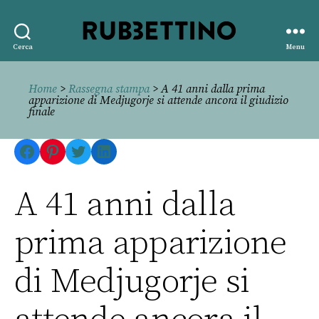
Rubbettino
Cerca
Menu
editore
Home
>
Rassegna stampa
> A 41 anni dalla prima
apparizione di Medjugorje si attende ancora il giudizio
finale
Facebook
Pinterest
Twitter
LinkedIn
A 41 anni dalla
prima apparizione
di Medjugorje si