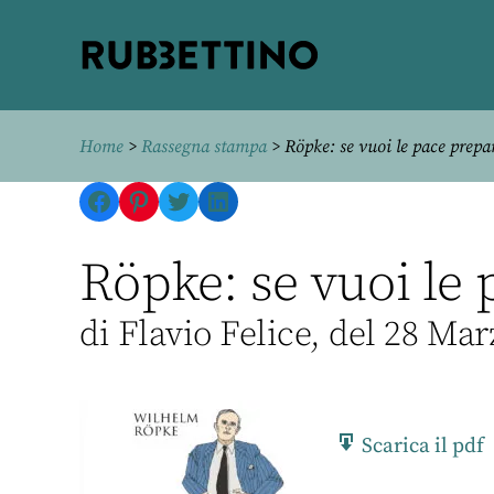
Rubbettino
editore
Home
>
Rassegna stampa
> Röpke: se vuoi le pace prepar
Facebook
Pinterest
Twitter
LinkedIn
Röpke: se vuoi le 
di Flavio Felice, del 28 Ma
Scarica il pdf