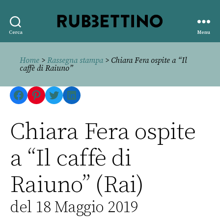
Rubbettino
Cerca
Menu
editore
Home
>
Rassegna stampa
> Chiara Fera ospite a “Il
caffè di Raiuno”
Facebook
Pinterest
Twitter
LinkedIn
Chiara Fera ospite
a “Il caffè di
Raiuno” (Rai)
del 18 Maggio 2019