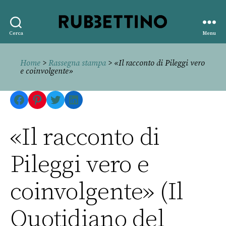
Rubbettino
Cerca
Menu
editore
Home
>
Rassegna stampa
> «Il racconto di Pileggi vero
e coinvolgente»
Facebook
Pinterest
Twitter
LinkedIn
«Il racconto di
Pileggi vero e
coinvolgente» (Il
Quotidiano del