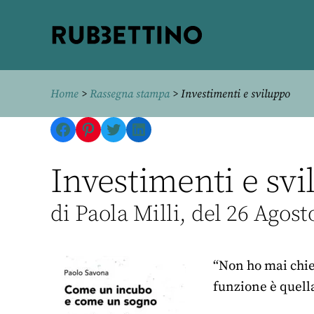
Rubbettino
editore
Home
>
Rassegna stampa
> Investimenti e sviluppo
Facebook
Pinterest
Twitter
LinkedIn
Investimenti e svi
di Paola Milli, del 26 Agost
“Non ho mai chie
funzione è quella