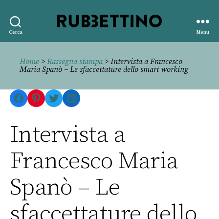
Rubbettino
Cerca
Menu
editore
Home
>
Rassegna stampa
> Intervista a Francesco
Maria Spanò – Le sfaccettature dello smart working
Facebook
Pinterest
Twitter
LinkedIn
Intervista a
Francesco Maria
Spanò – Le
sfaccettature dello