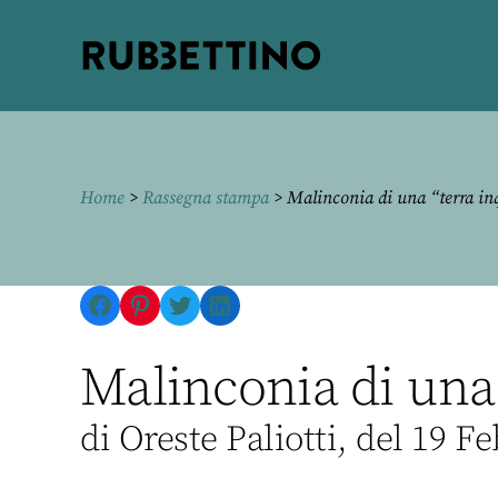
Rubbettino
editore
Home
>
Rassegna stampa
> Malinconia di una “terra in
Facebook
Pinterest
Twitter
LinkedIn
Malinconia di una 
di Oreste Paliotti, del 19 F