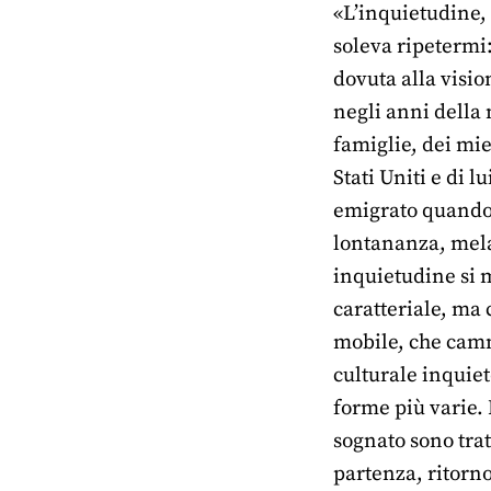
«L’inquietudine,
soleva ripetermi:
dovuta alla visio
negli anni della 
famiglie, dei mie
Stati Uniti e di 
emigrato quando 
lontananza, mela
inquietudine si 
caratteriale, ma 
mobile, che camm
culturale inquie
forme più varie. 
sognato sono trat
partenza, ritorn