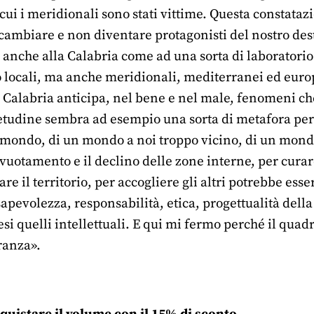
cui i meridionali sono stati vittime. Questa constata
 cambiare e non diventare protagonisti del nostro des
 anche alla Calabria come ad una sorta di laboratori
o locali, ma anche meridionali, mediterranei ed euro
Calabria anticipa, nel bene e nel male, fenomeni c
etudine sembra ad esempio una sorta di metafora per r
mondo, di un mondo a noi troppo vicino, di un mondo
svuotamento e il declino delle zone interne, per curar
re il territorio, per accogliere gli altri potrebbe esser
evolezza, responsabilità, etica, progettualità della c
si quelli intellettuali. E qui mi fermo perché il qua
eranza».