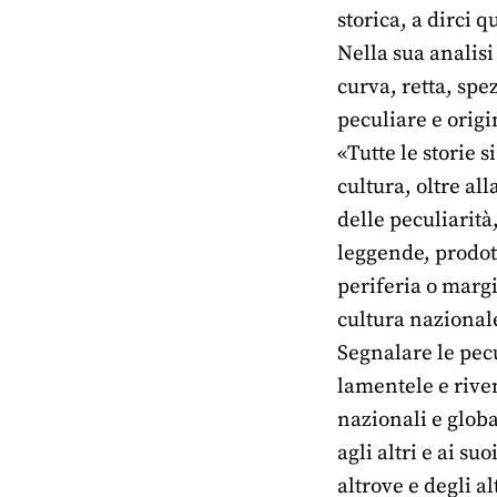
storica, a dirci 
Nella sua analisi
curva, retta, spe
peculiare e origi
«Tutte le storie s
cultura, oltre al
delle peculiarità,
leggende, prodott
periferia o margi
cultura nazionale
Segnalare le pecu
lamentele e riven
nazionali e globa
agli altri e ai s
altrove e degli a