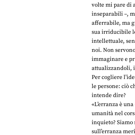
volte mi pare di
inseparabili –, m
afferrabile, ma g
sua irriducibile
intellettuale, sen
noi. Non servono 
immaginare e prog
attualizzandoli, i
Per cogliere l’id
le persone: ciò c
intende dire?
«L’erranza è una 
umanità nel corso
inquieto? Siamo 
sull’erranza meri