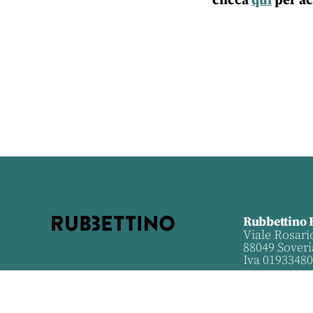
clicca
qui
per ac
Rubbettino 
Viale Rosari
88049 Soveri
Iva 0193348