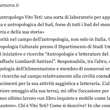
tanuova.it
antropologo Vito Teti: una sorta di laboratorio per ap
a e antropologica del Sud, forse di tutti i Sud del mo
ria e della sua storia»
torità nel campo dell’antropologia, non solo in Italia.
opologia Culturale presso il Dipartimento di Studi Um
di iniziative e ricerche “Antropologie e letterature d
ffaele Lombardi Satriani”. Responsabile, tra l’altro, 
ologia dell’Alimentazione e membro di numerosi organ
e ricerche sul campo relativamente alla civiltà contad
imenti per la sua attività saggistica e letteraria. L’u
riore omaggio alla sua terra), mi offre l’occasione per
l suo ultimo lavoro «un libro inquieto e mobile come la
 autore». Chi è Vito Teti? Come si descrive? In che cosa