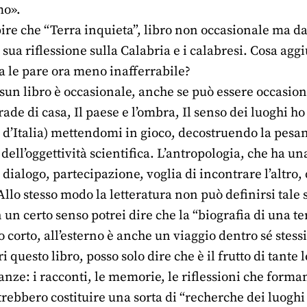
mo».
ire che “Terra inquieta”, libro non occasionale ma da
ua riflessione sulla Calabria e i calabresi. Cosa aggiun
a le pare ora meno inafferrabile?
sun libro è occasionale, anche se può essere occasion
trade di casa, Il paese e l’ombra, Il senso dei luoghi 
d d’Italia) mettendomi in gioco, decostruendo la pesan
dell’oggettività scientifica. L’antropologia, che ha u
dialogo, partecipazione, voglia di incontrare l’altro, 
llo stesso modo la letteratura non può definirsi tale
 un certo senso potrei dire che la “biografia di una te
 o corto, all’esterno è anche un viaggio dentro sé stes
i questo libro, posso solo dire che è il frutto di tante l
anze: i racconti, le memorie, le riflessioni che form
trebbero costituire una sorta di “recherche dei luoghi