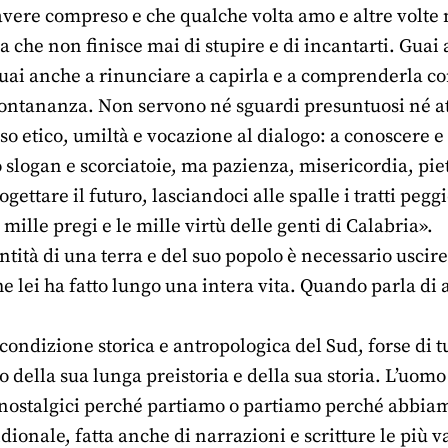
 avere compreso e che qualche volta amo e altre volte
a che non finisce mai di stupire e di incantarti. Guai
uai anche a rinunciare a capirla e a comprenderla con 
 lontananza. Non servono né sguardi presuntuosi né a
so etico, umiltà e vocazione al dialogo: a conoscere e a
slogan e scorciatoie, ma pazienza, misericordia, piet
ettare il futuro, lasciandoci alle spalle i tratti pegg
 mille pregi e le mille virtù delle genti di Calabria».
entità di una terra e del suo popolo è necessario uscir
he lei ha fatto lungo una intera vita. Quando parla di
condizione storica e antropologica del Sud, forse di tu
 della sua lunga preistoria e della sua storia. L’uomo
nostalgici perché partiamo o partiamo perché abbiam
dionale, fatta anche di narrazioni e scritture le più v