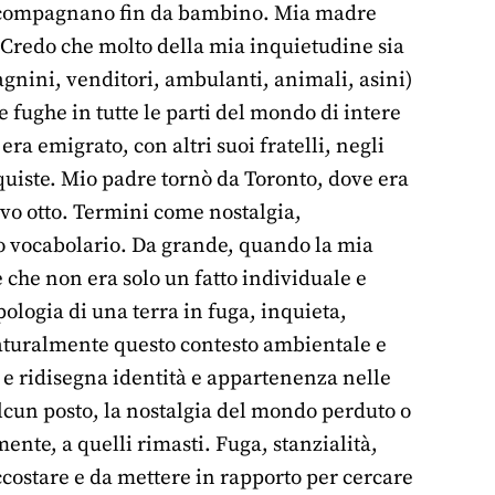
i accompagnano fin da bambino. Mia madre
. Credo che molto della mia inquietudine sia
tagnini, venditori, ambulanti, animali, asini)
e fughe in tutte le parti del mondo di intere
a emigrato, con altri suoi fratelli, negli
nquiste. Mio padre tornò da Toronto, dove era
vo otto. Termini come nostalgia,
o vocabolario. Da grande, quando la mia
che non era solo un fatto individuale e
pologia di una terra in fuga, inquieta,
Naturalmente questo contesto ambientale e
 e ridisegna identità e appartenenza nelle
 alcun posto, la nostalgia del mondo perduto o
ente, a quelli rimasti. Fuga, stanzialità,
ccostare e da mettere in rapporto per cercare