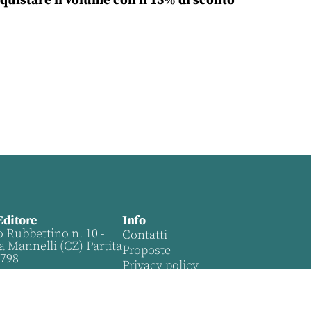
quistare il volume con il 15% di sconto
Editore
Info
o Rubbettino n. 10 -
Contatti
a Mannelli (CZ) Partita
Proposte
0798
Privacy policy