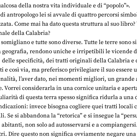
qualcosa della nostra vita individuale e di “popolo”».
 di antropologo lei si avvale di quattro percorsi simbo
zzata. Come mai ha dato questa struttura al suo libro? 
nale della Calabria?
i somigliano e tutte sono diverse. Tutte le terre sono si
la geografia, rendono uniche e irripetibili le vicende 
 delle specificità, dei tratti originali della Calabria e
i e così via, ma preferisco privilegiare il suo essere
nalità, l’aver dato, nei momenti migliori, un grande 
. Vorrei considerarla in una cornice unitaria e aperta
liarità di questa terra spesso significa ridurla a un
dicazioni: invece bisogna cogliere quei tratti locali 
li. Se si abbandona la “retorica” e si insegue la “persu
uoi abitanti, non solo ad autosservarsi e a compiangersi
ltri. Dire questo non significa ovviamente negare una 