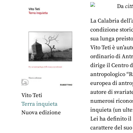
Da
cit
La Calabria dell’
condizione storic
sua lunga preisto
Vito Teti è un’au
ordinario di Antr
dirige il Centro 
antropologico “Ra
europea di antrop
autore di svariat
Vito Teti
numerosi riconosc
Terra inquieta
inquieta (un ulte
Nuova edizione
Lei ha definito i
carattere del suo