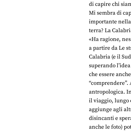
di capire chi sia
Mi sembra di cap
importante nella s
terra? La Calabri
«Ha ragione, nes
a partire da Le s
Calabria (e il Su
superando l’idea 
che essere anche 
“comprendere”. A
antropologica. In
il viaggio, lungo
aggiunge agli altr
disincanti e sper
anche le foto) po