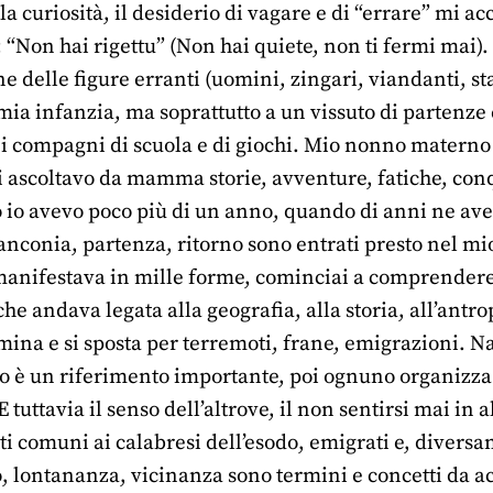
 la curiosità, il desiderio di vagare e di “errare” m
 “Non hai rigettu” (Non hai quiete, non ti fermi mai)
ne delle figure erranti (uomini, zingari, viandanti, s
mia infanzia, ma soprattutto a un vissuto di partenze 
i compagni di scuola e di giochi. Mio nonno materno er
lui ascoltavo da mamma storie, avventure, fatiche, co
io avevo poco più di un anno, quando di anni ne ave
nconia, partenza, ritorno sono entrati presto nel mi
manifestava in mille forme, cominciai a comprendere 
che andava legata alla geografia, alla storia, all’antro
ina e si sposta per terremoti, frane, emigrazioni. 
to è un riferimento importante, poi ognuno organizza
E tuttavia il senso dell’altrove, il non sentirsi mai in
ti comuni ai calabresi dell’esodo, emigrati e, diversam
o, lontananza, vicinanza sono termini e concetti da a