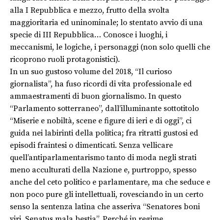
alla I Repubblica e mezzo, frutto della svolta
maggioritaria ed uninominale; lo stentato avvio di una
specie di III Repubblica… Conosce i luoghi, i
meccanismi, le logiche, i personaggi (non solo quelli che
ricoprono ruoli protagonistici).
In un suo gustoso volume del 2018, “Il curioso
giornalista”, ha fuso ricordi di vita professionale ed
ammaestramenti di buon giornalismo. In questo
“Parlamento sotterraneo”, dall’illuminante sottotitolo
“Miserie e nobiltà, scene e figure di ieri e di oggi”, ci
guida nei labirinti della politica; fra ritratti gustosi ed
episodi fraintesi o dimenticati. Senza vellicare
quell’antiparlamentarismo tanto di moda negli strati
meno acculturati della Nazione e, purtroppo, spesso
anche del ceto politico e parlamentare, ma che seduce e
non poco pure gli intellettuali, rovesciando in un certo
senso la sentenza latina che asseriva “Senatores boni
viri, Senatus mala bestia”. Perché in regime