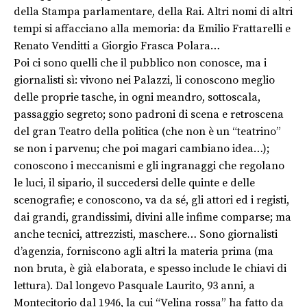
della Stampa parlamentare, della Rai. Altri nomi di altri
tempi si affacciano alla memoria: da Emilio Frattarelli e
Renato Venditti a Giorgio Frasca Polara…
Poi ci sono quelli che il pubblico non conosce, ma i
giornalisti sì: vivono nei Palazzi, li conoscono meglio
delle proprie tasche, in ogni meandro, sottoscala,
passaggio segreto; sono padroni di scena e retroscena
del gran Teatro della politica (che non è un “teatrino”
se non i parvenu; che poi magari cambiano idea…);
conoscono i meccanismi e gli ingranaggi che regolano
le luci, il sipario, il succedersi delle quinte e delle
scenografie; e conoscono, va da sé, gli attori ed i registi,
dai grandi, grandissimi, divini alle infime comparse; ma
anche tecnici, attrezzisti, maschere… Sono giornalisti
d’agenzia, forniscono agli altri la materia prima (ma
non bruta, è già elaborata, e spesso include le chiavi di
lettura). Dal longevo Pasquale Laurito, 93 anni, a
Montecitorio dal 1946, la cui “Velina rossa” ha fatto da