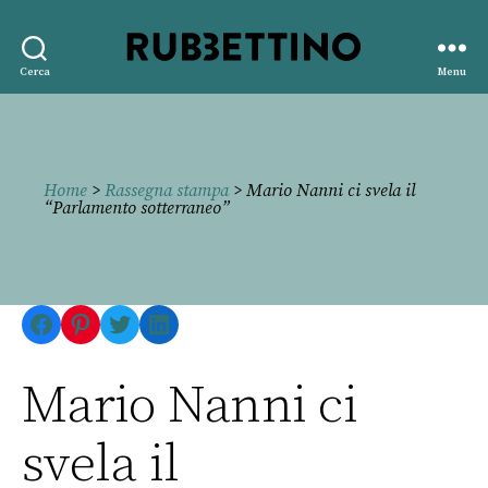
Rubbettino
Cerca
Menu
editore
Home
>
Rassegna stampa
> Mario Nanni ci svela il
“Parlamento sotterraneo”
Facebook
Pinterest
Twitter
LinkedIn
Mario Nanni ci
svela il