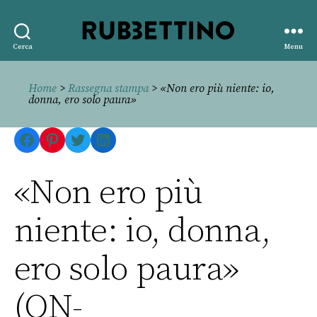
Rubbettino
Cerca
Menu
editore
Home
>
Rassegna stampa
> «Non ero più niente: io,
donna, ero solo paura»
Facebook
Pinterest
Twitter
LinkedIn
«Non ero più
niente: io, donna,
ero solo paura»
(QN-