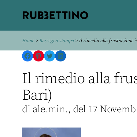
Rubbettino
editore
Home
>
Rassegna stampa
> Il rimedio alla frustrazione è
Facebook
Pinterest
Twitter
LinkedIn
Il rimedio alla fr
Bari)
di ale.min., del 17 Novemb