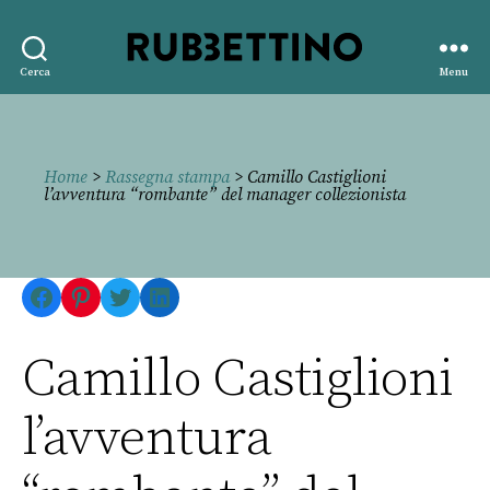
Rubbettino
Cerca
Menu
editore
Home
>
Rassegna stampa
> Camillo Castiglioni
l’avventura “rombante” del manager collezionista
Facebook
Pinterest
Twitter
LinkedIn
Camillo Castiglioni
l’avventura