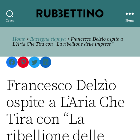
Rubbettino
Cerca
Menu
editore
Home
>
Rassegna stampa
> Francesco Delzìo ospite a
L’Aria Che Tira con “La ribellione delle imprese”
Facebook
Pinterest
Twitter
LinkedIn
Francesco Delzìo
ospite a L’Aria Che
Tira con “La
ribellione delle