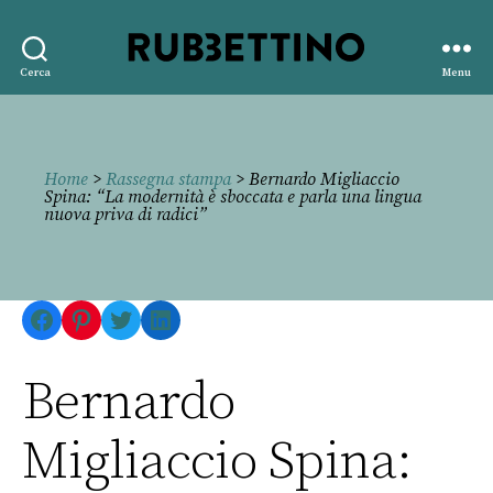
Rubbettino
Cerca
Menu
editore
Home
>
Rassegna stampa
> Bernardo Migliaccio
Spina: “La modernità è sboccata e parla una lingua
nuova priva di radici”
Facebook
Pinterest
Twitter
LinkedIn
Bernardo
Migliaccio Spina: