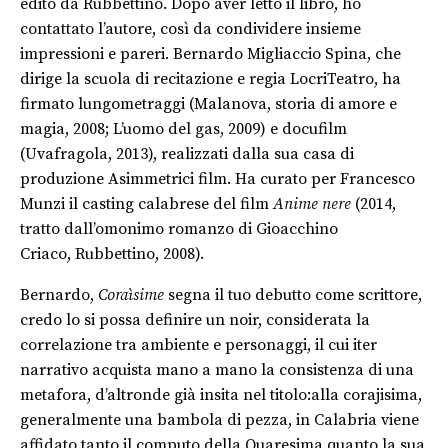
edito da Rubbettino. Dopo aver letto il libro, ho
contattato l’autore, così da condividere insieme
impressioni e pareri. Bernardo Migliaccio Spina, che
dirige la scuola di recitazione e regia LocriTeatro, ha
firmato lungometraggi (Malanova, storia di amore e
magia, 2008; L’uomo del gas, 2009) e docufilm
(Uvafragola, 2013), realizzati dalla sua casa di
produzione Asimmetrici film. Ha curato per Francesco
Munzi il casting calabrese del film
Anime nere
(2014,
tratto dall’omonimo romanzo di Gioacchino
Criaco, Rubbettino, 2008).
Bernardo,
Coraìsime
segna il tuo debutto come scrittore,
credo lo si possa definire un noir, considerata la
correlazione tra ambiente e personaggi, il cui iter
narrativo acquista mano a mano la consistenza di una
metafora, d’altronde già insita nel titolo:alla corajisima,
generalmente una bambola di pezza, in Calabria viene
affidato tanto il computo della Quaresima quanto la sua