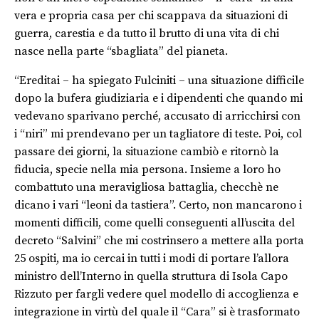
vera e propria casa per chi scappava da situazioni di
guerra, carestia e da tutto il brutto di una vita di chi
nasce nella parte “sbagliata” del pianeta.
“Ereditai – ha spiegato Fulciniti – una situazione difficile
dopo la bufera giudiziaria e i dipendenti che quando mi
vedevano sparivano perché, accusato di arricchirsi con
i “niri” mi prendevano per un tagliatore di teste. Poi, col
passare dei giorni, la situazione cambiò e ritornò la
fiducia, specie nella mia persona. Insieme a loro ho
combattuto una meravigliosa battaglia, checchè ne
dicano i vari “leoni da tastiera”. Certo, non mancarono i
momenti difficili, come quelli conseguenti all’uscita del
decreto “Salvini” che mi costrinsero a mettere alla porta
25 ospiti, ma io cercai in tutti i modi di portare l’allora
ministro dell’Interno in quella struttura di Isola Capo
Rizzuto per fargli vedere quel modello di accoglienza e
integrazione in virtù del quale il “Cara” si è trasformato