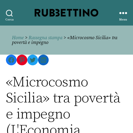
Rubbettino
Cerca
Menu
editore
Home
>
Rassegna stampa
> «Microcosmo Sicilia» tra
povertà e impegno
Facebook
Pinterest
Twitter
LinkedIn
«Microcosmo
Sicilia» tra povertà
e impegno
(L'Economia