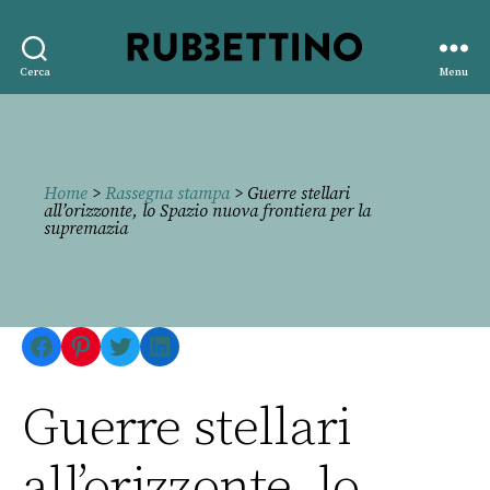
Rubbettino
Cerca
Menu
editore
Home
>
Rassegna stampa
> Guerre stellari
all’orizzonte, lo Spazio nuova frontiera per la
supremazia
Facebook
Pinterest
Twitter
LinkedIn
Guerre stellari
all’orizzonte, lo