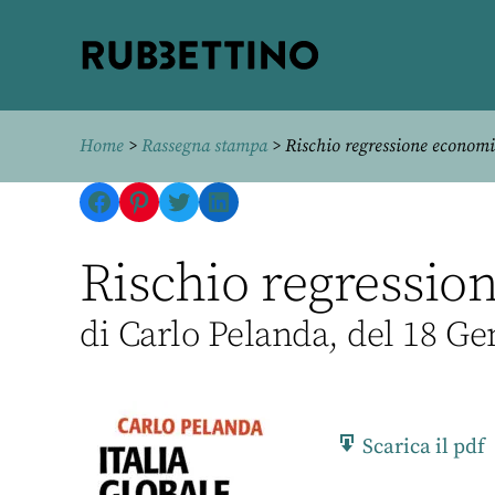
Rubbettino
editore
Home
>
Rassegna stampa
> Rischio regressione econom
Facebook
Pinterest
Twitter
LinkedIn
Rischio regression
di Carlo Pelanda, del 18 G
Scarica il pdf