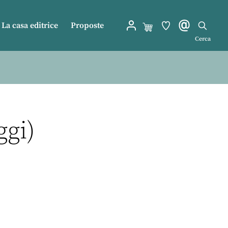
La casa editrice
Proposte
Cerca
ggi)