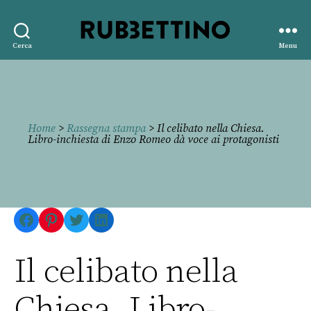
Rubbettino
Cerca
Menu
editore
Home
>
Rassegna stampa
> Il celibato nella Chiesa.
Libro-inchiesta di Enzo Romeo dà voce ai protagonisti
Facebook
Pinterest
Twitter
LinkedIn
Il celibato nella
Chiesa. Libro-