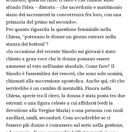
scomodo, quasi un tabù. Il fatto è che rimane sullo
sfondo l’idea – distorta – che sacerdozio e matrimonio
siano dei sacramenti in concorrenza fra loro, con una
primazìa del primo sul secondo».
Per quanto riguarda la questione femminile nella
Chiesa, “potranno le donne un giorno entrare nella
stanza dei bottoni”?
«In occasione del recente Sinodo sui giovani è stato
chiesto a gran voce che le donne possano essere
ammesse al voto nell’assise sinodale. Come fare? Il
Sinodo è l’assemblea dei vescovi, che sono solo uomini,
chiamati alla successione apostolica. Anche qui, ciò che
servirebbe è un cambio di mentalità. Finora nella
Chiesa, specie tra il clero, la donna è stata posta tra due
estremi: o una figura celeste a cui affidarsi (vedi la
devozione alla Vergine Maria) o una persona con ruoli
ancillari, umili, secondari. Cosa accadrebbe se ci
fossero più donne e contassero sul serio nella gestione,