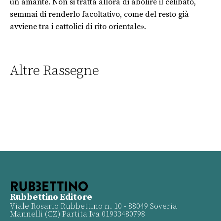
un amante. Non si tratta allora di abolire il celibato,
semmai di renderlo facoltativo, come del resto già
avviene tra i cattolici di rito orientale».
Altre Rassegne
Rubbettino Editore
Viale Rosario Rubbettino n. 10 - 88049 Soveria
Mannelli (CZ) Partita Iva 01933480798