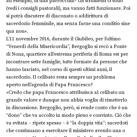
ad esempio, di una parrocchia? Gli strumenti ci sono
(vedi i consigli pastorali), ma vanno fatti funzionare. Poi
si potrà discutere di diaconato o addirittura di
sacerdozio femminile, ma senza farne una conditio sine
qua non».
L’11 novembre 2016, durante il Giubileo, per l’ultimo
“Venerdì della Misericordia”, Bergoglio si recò a Ponte
di Nona, quartiere all’estrema periferia di Roma est per
incontrare sette famiglie, tutte formate da persone che
hanno lasciato, nel corso di questi ultimi anni, il
sacerdozio. Il celibato resta sempre un problema
aperto nell’agenda di Papa Francesco?
«Credo che papa Francesco attribuisca al celibato un
grande valore e dunque non abbia voglia di rimetterlo
in discussione. Bergoglio, però, si rende conto che è un
“dono” che va accolto in modo pieno e convinto. Ciò che
va evitata – ripete spesso – è “la doppia vita”: sacerdoti
che continuano a esercitare il ministero avendo una o