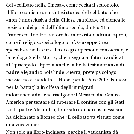
del «celibato nella Chiesa», come recita il sottotitolo.
Il libro contiene una sintesi storica del celibato, che
«non è un’esclusiva della Chiesa cattolica», ed elenca le
posizioni dei papi dell’ultimo secolo, da Pio XI a
Francesco. Inoltre l’autore ha intervistato alcuni esperti,
come il religioso-psicologo prof. Giuseppe Crea
specialista nella cura dei disagi di persone consacrate, e
la teologa Stella Morra, che insegna ai futuri candidati
all’episcopato. Riporta anche la bella testimonianza di
padre Alejandro Solalinde Guerra, prete psicologo
messicano candidato al Nobel per la Pace 2017. Famoso
per la battaglia in difesa degli immigrati
indocumentados che risalgono il Messico dal Centro
America per tentare di superare il confine con gli Stati
Uniti, padre Alejandro, braccato dai narcos messicani,
ha dichiarato a Romeo che «il celibato va vissuto come
una vocazione».
Non solo un libro-inchiesta, perché il vaticanista dà